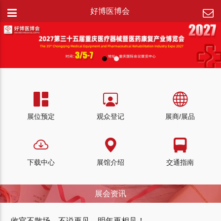
好博医博会
展位预定
观众登记
展商/展品
下载中心
展馆介绍
交通指南
展会资讯
收官不散场，不说再见。明年再相见！