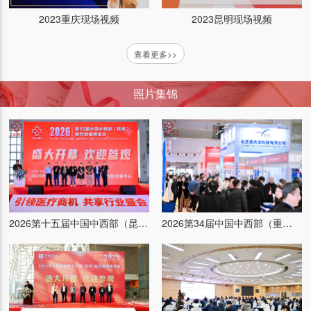
2023重庆现场视频
2023昆明现场视频
查看更多>>
普康医疗（展位：）
照片集锦
艾康生物技术（杭州）有限公司 （展位：）
江苏普仕达医疗科技有限公司（展位：）
汕头市超声仪器研究所股份有限公司（展位：）
2026第十五届中国中西部（昆明）医疗器械博览会
2026第34届中国中西部（重庆）医疗器械博览会
康泰医学系统（秦皇岛）股份有限公司（展位：）
新光维医疗科技（苏州）股份有限公司（展位：）