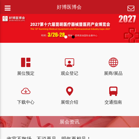
好博医博会
展位预定
观众登记
展商/展品
下载中心
展馆介绍
交通指南
展会资讯
收官不散场，不说再见。明年再相见！