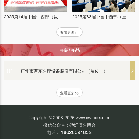
衡水康博医疗器械有限公司（展位：）
2025第33届中国中西部（重庆）医疗器械博览会
2025第14届中国中西部（昆明）医疗器械博览会
查看更多>>
北京白象新技术有限公司（展位：）
展商/展品
山东光华医疗设备有限公司（展位：）
01
广州市普东医疗设备股份有限公司（展位：）
普康医疗（展位：）
查看更多>>
艾康生物技术（杭州）有限公司 （展位：）
Copyright © 2008-2026 www.cwmeexn.cn
微信公众号：@好博医博会
江苏普仕达医疗科技有限公司（展位：）
18628391832
电话：