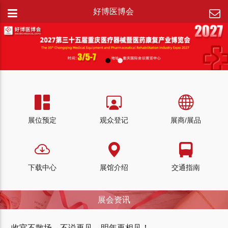
好博医博会
展位预定
观众登记
展商/展品
下载中心
展馆介绍
交通指南
展会资讯
收官不散场，不说再见。明年再相见！